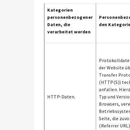
Kategorien
personenbezogener
Personenbezo
Daten, die
den Kategorie
verarbeitet werden
Protokolldaten
der Website üb
Transfer Proto
(HTTP(S)) tec
anfallen. Hier
HTTP-Daten.
Typ und Versio
Browsers, ver
Betriebssyste
Seite, die zuv
(Referrer URL